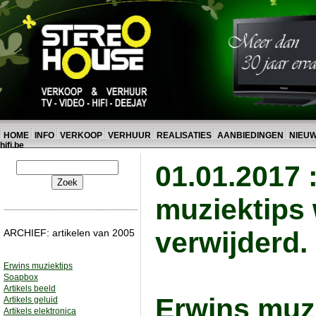
HOME
INFO
VERKOOP
VERHUUR
REALISATIES
AANBIEDINGEN
NIEU
hifi.be
01.01.2017 
muziektips w
verwijderd.
ARCHIEF: artikelen van 2005
Erwins muziektips
Soapbox
Artikels beeld
Erwins muz
Artikels geluid
Artikels elektronica