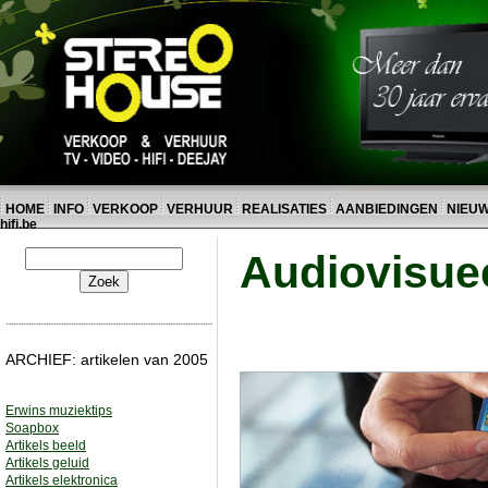
HOME
INFO
VERKOOP
VERHUUR
REALISATIES
AANBIEDINGEN
NIEU
hifi.be
Audiovisue
ARCHIEF: artikelen van 2005
Erwins muziektips
Soapbox
Artikels beeld
Artikels geluid
Artikels elektronica